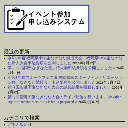
最近の更新
令和8年度 福岡県小学生なぎなた錬成大会・福岡県中学生なぎな
た新人大会申込要項を公開しました
2026年7月22日
第36回 福岡県なぎなた選手権大会申込要項を公開しました
2026年
7月13日
令和8年度スポーツフェスタ 福岡県民スポーツ・レクリエーショ
ン祭「なぎなた競技会」申込要項を公開しました
2026年7月13日
第43回若獅子旗なぎなた大会の試合結果を掲載しました。
2026年
3月22日
第43回若獅子旗なぎなた大会のライブ配信を行います。Wakajishi-
cup internet live streaming is being prepared
2026年3月16日
カテゴリで検索
ごあんない
(6)