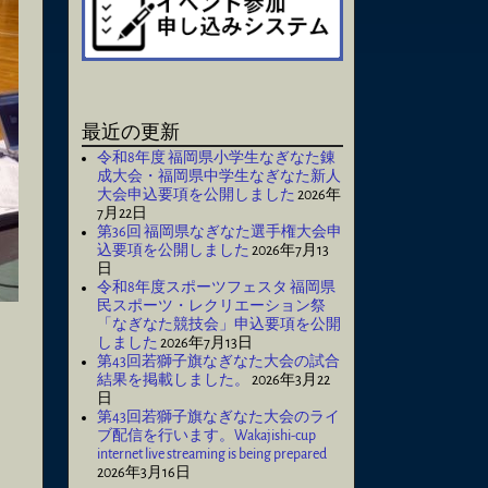
最近の更新
令和8年度 福岡県小学生なぎなた錬
成大会・福岡県中学生なぎなた新人
大会申込要項を公開しました
2026年
7月22日
第36回 福岡県なぎなた選手権大会申
込要項を公開しました
2026年7月13
日
令和8年度スポーツフェスタ 福岡県
民スポーツ・レクリエーション祭
「なぎなた競技会」申込要項を公開
しました
2026年7月13日
第43回若獅子旗なぎなた大会の試合
結果を掲載しました。
2026年3月22
日
第43回若獅子旗なぎなた大会のライ
ブ配信を行います。Wakajishi-cup
internet live streaming is being prepared
2026年3月16日