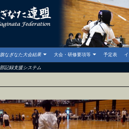
旗なぎなた大会結果
大会・研修要項等
予定表
イ
部記録支援システム
ム