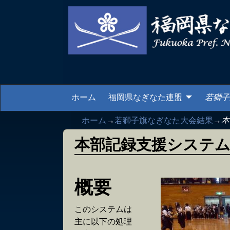
ホーム
福岡県なぎなた連盟
若獅子
ホーム
→
若獅子旗なぎなた大会結果
→
本
本部記録支援システ
概要
このシステムは
主に以下の処理