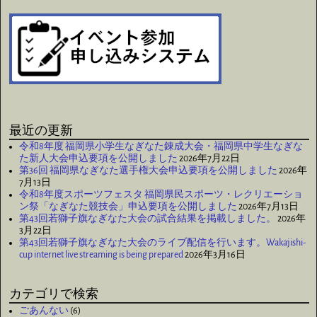
最近の更新
令和8年度 福岡県小学生なぎなた錬成大会・福岡県中学生なぎな
た新人大会申込要項を公開しました
2026年7月22日
第36回 福岡県なぎなた選手権大会申込要項を公開しました
2026年
7月13日
令和8年度スポーツフェスタ 福岡県民スポーツ・レクリエーショ
ン祭「なぎなた競技会」申込要項を公開しました
2026年7月13日
第43回若獅子旗なぎなた大会の試合結果を掲載しました。
2026年
3月22日
第43回若獅子旗なぎなた大会のライブ配信を行います。Wakajishi-
cup internet live streaming is being prepared
2026年3月16日
カテゴリで検索
ごあんない
(6)