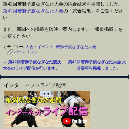
第42回若獅子旗なぎなた大会の試合結果を掲載しました。
第42回若獅子旗なぎなた大会
の「試合結果」をご覧くださ
い。
また、新聞への掲載も随時ご案内します。「報道掲載」を
ご覧ください。
カテゴリー:
大会・イベント
,
若獅子旗なぎなた大会
パーマリンク
←
第42回若獅子旗なぎなた競技
第43回若獅子旗なぎなた大会 大
投稿ナビゲーション
大会のライブ配信を行います。
会要項を掲載しました。
→
インターネットライブ配信