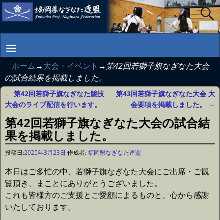
ホーム
→
大会・イベント
→
第42回若獅子旗なぎなた大会
の試合結果を掲載しました。
←
第42回若獅子旗なぎなた競技
第43回若獅子旗なぎなた大会 大
投稿ナビゲーション
大会のライブ配信を行います。
会要項を掲載しました。
→
第42回若獅子旗なぎなた大会の試合結
果を掲載しました。
投稿日:
2025年3月23日
作成者:
福岡県なぎなた連盟
本日はご多忙の中、若獅子旗なぎなた大会にご出席・ご観
覧頂き、まことにありがとうございました。
これも皆様方のご支援とご愛顧によるものと、心から感謝
いたしております。