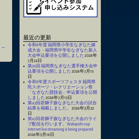
最近の更新
令和8年度 福岡県小学生なぎなた錬
信
→
成大会・福岡県中学生なぎなた新人
大会申込要項を公開しました
2026年
7月22日
第36回 福岡県なぎなた選手権大会申
込要項を公開しました
2026年7月13
日
令和8年度スポーツフェスタ 福岡県
民スポーツ・レクリエーション祭
「なぎなた競技会」申込要項を公開
しました
2026年7月13日
第43回若獅子旗なぎなた大会の試合
結果を掲載しました。
2026年3月22
日
第43回若獅子旗なぎなた大会のライ
ブ配信を行います。Wakajishi-cup
internet live streaming is being prepared
2026年3月16日