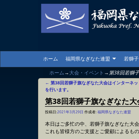
ホーム
福岡県なぎなた連盟
若獅子
ホーム
→
大会・イベント
→
第38回若獅
←
第38回若獅子旗なぎなた大会はインターネッ
投稿ナビゲーション
を行います。
第38回若獅子旗なぎなた
投稿日:
2021年3月29日
作成者:
福岡県なぎなた連盟
本日はご多忙の中、若獅子旗なぎなた大
これも皆様方のご支援とご愛顧によるも