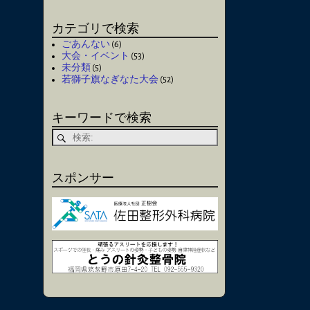
カテゴリで検索
ごあんない
(6)
大会・イベント
(53)
未分類
(5)
若獅子旗なぎなた大会
(52)
キーワードで検索
スポンサー