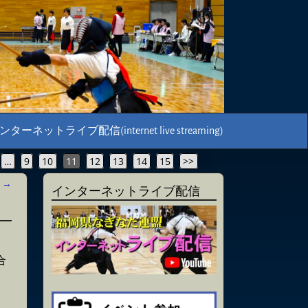
ンターネットライブ配信(internet live streaming)
…
9
10
11
12
13
14
15
>>
稿
→
インターネットライブ配信
合