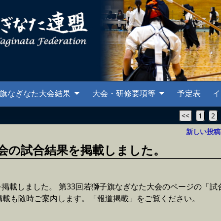
旗なぎなた大会結果
大会・研修要項等
予定表
イ
<<
1
2
新しい投
大会の試合結果を掲載しました。
を掲載しました。 第33回若獅子旗なぎなた大会のページの「試
掲載も随時ご案内します。「報道掲載」をご覧ください。