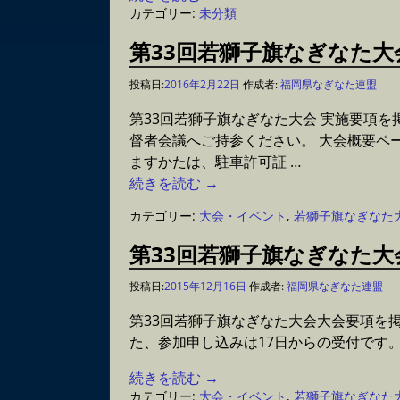
カテゴリー:
未分類
第33回若獅子旗なぎなた大
投稿日:
2016年2月22日
作成者:
福岡県なぎなた連盟
第33回若獅子旗なぎなた大会 実施要項
督者会議へご持参ください。 大会概要ペ
ますかたは、駐車許可証
…
続きを読む →
カテゴリー:
大会・イベント
,
若獅子旗なぎなた
第33回若獅子旗なぎなた
投稿日:
2015年12月16日
作成者:
福岡県なぎなた連盟
第33回若獅子旗なぎなた大会大会要項を
た、参加申し込みは17日からの受付です
続きを読む →
カテゴリー:
大会・イベント
,
若獅子旗なぎなた