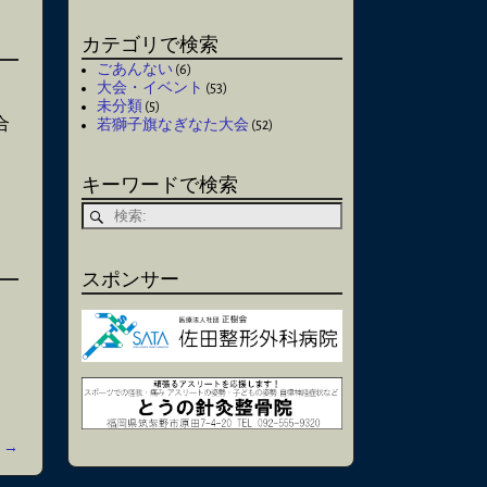
カテゴリで検索
ごあんない
(6)
大会・イベント
(53)
未分類
(5)
合
若獅子旗なぎなた大会
(52)
キーワードで検索
スポンサー
。
稿
→