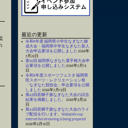
最近の更新
監
令和8年度 福岡県小学生なぎなた錬
れ
成大会・福岡県中学生なぎなた新人
大会申込要項を公開しました
2026年
7月22日
第36回 福岡県なぎなた選手権大会申
込要項を公開しました
2026年7月13
日
令和8年度スポーツフェスタ 福岡県
民スポーツ・レクリエーション祭
「なぎなた競技会」申込要項を公開
しました
2026年7月13日
第43回若獅子旗なぎなた大会の試合
結果を掲載しました。
2026年3月22
日
第43回若獅子旗なぎなた大会のライ
ブ配信を行います。Wakajishi-cup
internet live streaming is being prepared
2026年3月16日