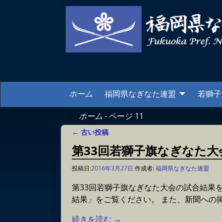
ホーム
福岡県なぎなた連盟
若獅子
ホーム
- ページ 11
←
古い投稿
投稿ナビゲーション
第33回若獅子旗なぎなた
投稿日:
2016年3月27日
作成者:
福岡県なぎなた連盟
第33回若獅子旗なぎなた大会の試合結果
結果」をご覧ください。 また、新聞への
続きを読む →